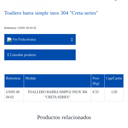
Toallero barra simple inox 304 "Creta series"
Referencia: GW05 49 04 02
Ver Ficha técnica
Consultar producto
Referencia
Medida
Peso
Caja/Cartón
(Kg)
GW05 49
TOALLERO BARRA SIMPLE INOX 304
0.55
1/20
04 02
"CRETA SERIES"
Productos relacionados