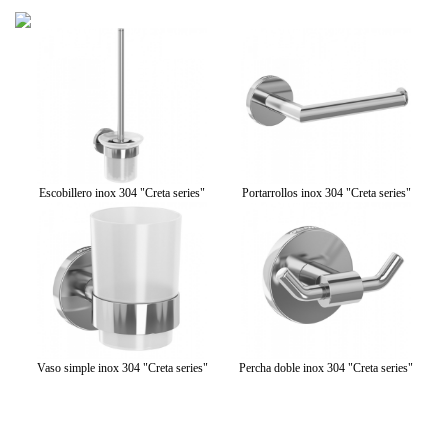
Creta
Escobillero inox 304 "Creta series"
Portarrollos inox 304 "Creta series"
To
Vaso simple inox 304 "Creta series"
Percha doble inox 304 "Creta series"
eta
Jab