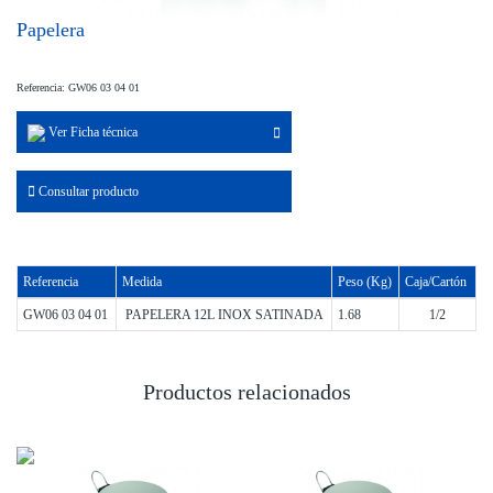
Papelera
Referencia: GW06 03 04 01
Ver Ficha técnica
Consultar producto
Referencia
Medida
Peso (Kg)
Caja/Cartón
GW06 03 04 01
PAPELERA 12L INOX SATINADA
1.68
1/2
Productos relacionados