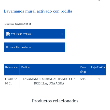
Lavamanos mural activado con rodilla
Referencia: GW08 52 04 01
Ver Ficha técnica
Consultar producto
Referencia
Medida
Peso
Caja/Cartón
(Kg)
GW08 52
LAVAMANOS MURAL ACTIVADO CON
5.95
1/1
04 01
RODILLA, UNA AGUA
Productos relacionados