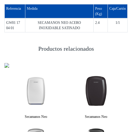
Referencia
Medida
Peso
Caja/Cartón
(Kg)
GW01 17
SECAMANOS NEO ACERO
2.4
1/1
04 01
INOXIDABLE SATINADO
Productos relacionados
Secamanos Neo
Secamanos Neo