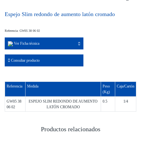
Espejo Slim redondo de aumento latón cromado
Referencia: GW05 38 06 02
Ver Ficha técnica
Consultar producto
Referencia
Medida
Peso
Caja/Cartón
(Kg)
GW05 38
ESPEJO SLIM REDONDO DE AUMENTO
0.5
1/4
06 02
LATÓN CROMADO
Productos relacionados