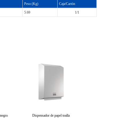
Peso (Kg)
Caja/Cartón
5.69
1/1
 negro
Dispensador de papel toalla
Dispensador de pap