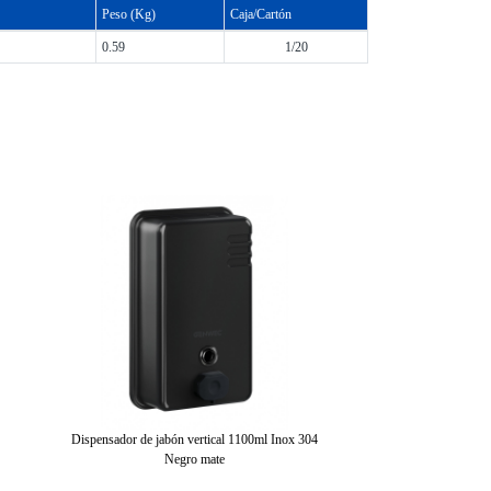
Peso (Kg)
Caja/Cartón
0.59
1/20
Dispensador de jabón vertical 1100ml Inox 304
Dosificador jabón vertica
Negro mate
satinado, válvu