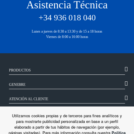
Asistencia Técnica
+34 936 018 040
Lunes a jueves de 8:30 a 13:30 y de 15 a 18 horas
Viernes de 8:00 a 16:00 horas
PRODUCTOS
GENEBRE
ATENCIÓN AL CLIENTE
SÍGUENOS
Utilizamos cookies propias y de terceros para fines analíticos y
para mostrarte publicidad personalizada en base a un perfil
elaborado a partir de tus hábitos de navegación (por ejemplo,
LEGAL
páginas visitadas). Para más información consulta nuestra
Política